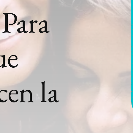
 Para
ue
en la