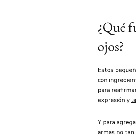
¿Qué fu
ojos?
Estos pequeñ
con ingredient
para reafirma
expresión y
l
Y para agrega
armas no tan 