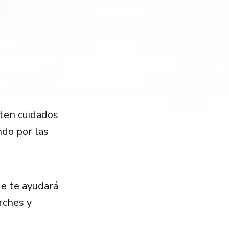
iten cuidados
ndo por las
ue te ayudará
arches y