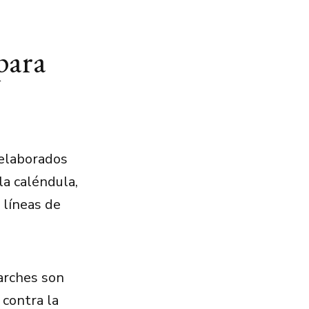
para
 elaborados
la caléndula,
 líneas de
parches son
 contra la