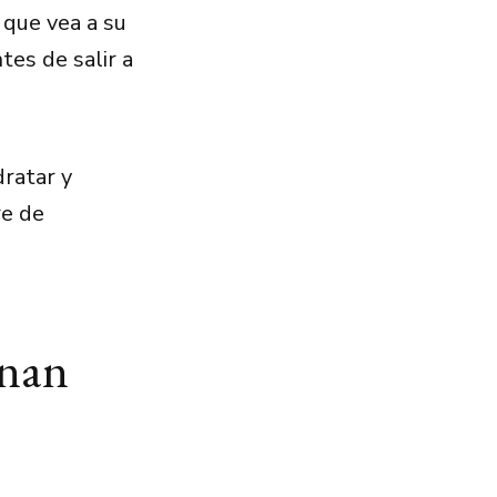
 que vea a su
es de salir a
dratar y
re de
onan