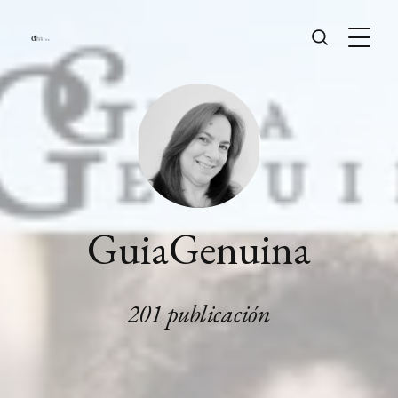
GuiaGenuina
201 publicación