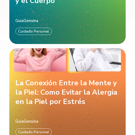
y el Cuerpo
GuiaGenuina
Cuidado Personal
La Conexión Entre la Mente y
la Piel: Como Evitar la Alergia
en la Piel por Estrés
GuiaGenuina
Cuidado Personal