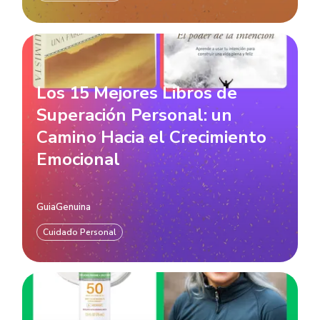
Los 15 Mejores Libros de
Superación Personal: un
Camino Hacia el Crecimiento
Emocional
GuiaGenuina
Cuidado Personal