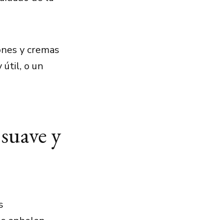
ones y cremas
 útil, o un
 suave y
s