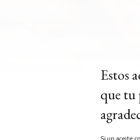
Estos a
que tu 
agrade
Si un aceite c