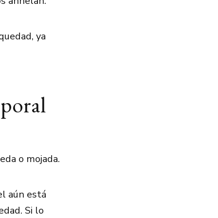
os anhelan.
equedad, ya
rporal
meda o mojada.
el aún está
dad. Si lo