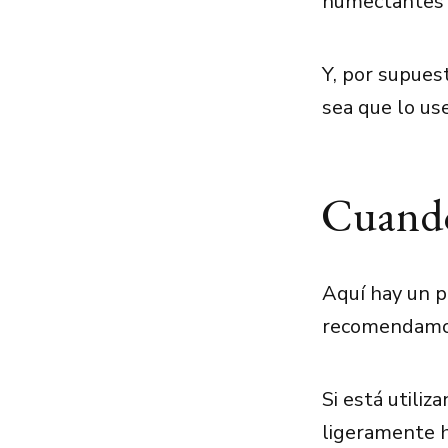
humectantes n
Y, por supues
sea que lo us
Cuando 
Aquí hay un pe
recomendamos 
Si está utiliz
ligeramente h