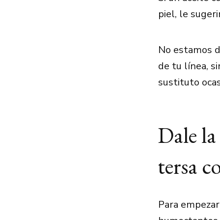
piel, le suge
No estamos di
de tu línea, s
sustituto oca
Dale la
tersa c
Para empezar,