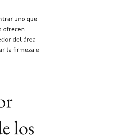
ntrar uno que
s ofrecen
edor del área
ar la firmeza e
or
e los