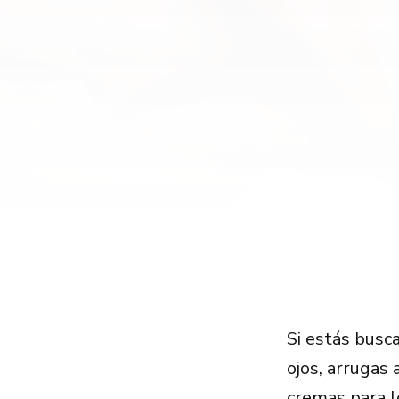
Si estás busc
ojos, arrugas
cremas para lo