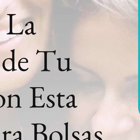
 La
 de Tu
on Esta
ra Bolsas