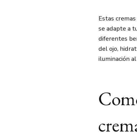
Estas cremas 
se adapte a t
diferentes ben
del ojo, hidra
iluminación al
Como
crema