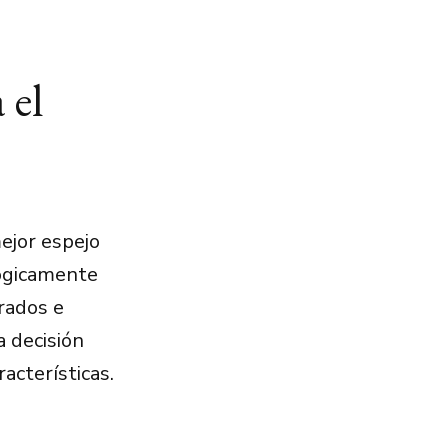
 el
ejor espejo
lógicamente
rados e
a decisión
racterísticas.