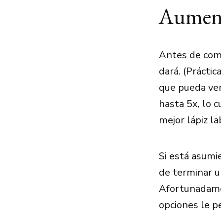
Aumen
Antes de comp
dará. (Prácti
que pueda ve
hasta 5x, lo c
mejor lápiz lab
Si está asumi
de terminar un
Afortunadamen
opciones le p