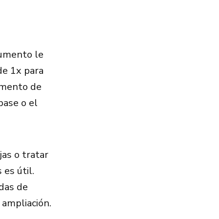
aumento le
de 1x para
umento de
base o el
as o tratar
es útil.
das de
 ampliación.