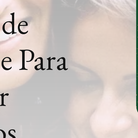
 de
e Para
r
os