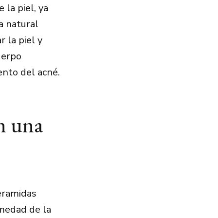
 la piel, ya
a natural
r la piel y
uerpo
nto del acné.
n una
ceramidas
umedad de la