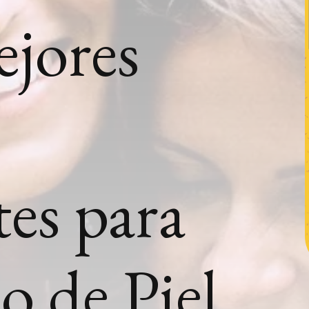
ejores
es para
 de Piel.