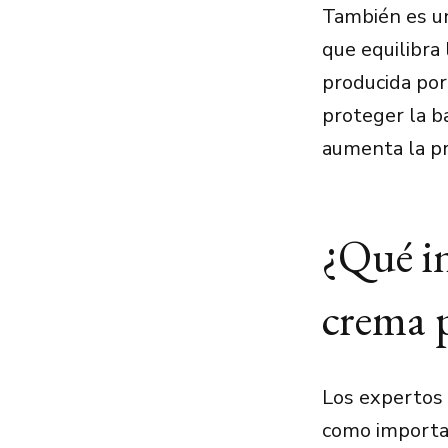
También es una
que equilibra 
producida por 
proteger la b
aumenta la pr
¿Qué in
crema p
Los expertos 
como importan