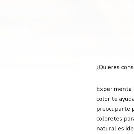
¿Quieres conse
Experimenta l
color te ayud
preocuparte p
coloretes par
natural es id