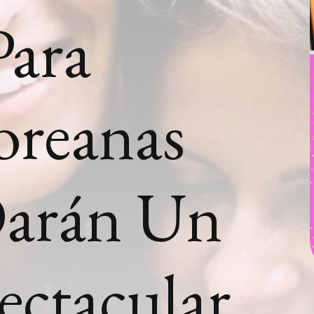
Para
oreanas
Darán Un
ectacular