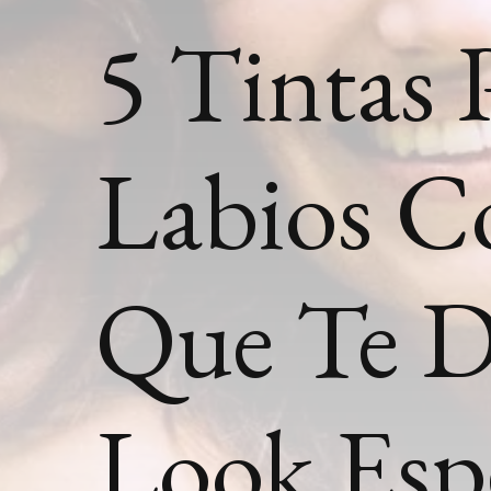
5 Tintas 
Labios C
Que Te 
Look Esp