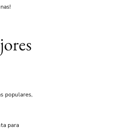
anas!
jores
ás populares,
nta para