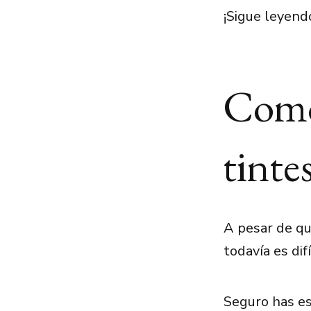
¡Sigue leyend
Como
tinte
A pesar de qu
todavía es dif
Seguro has es