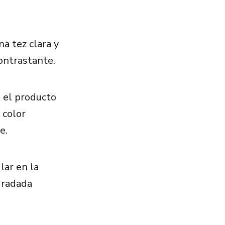
a tez clara y
contrastante.
s el producto
 color
e.
lar en la
gradada