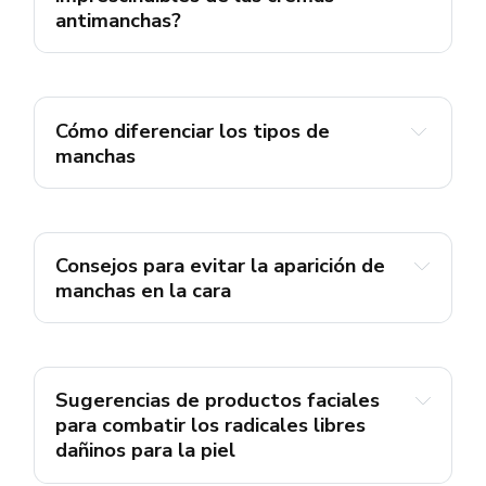
antimanchas?
Cómo diferenciar los tipos de 
manchas
vitamina C 
Consejos para evitar la aparición de 
manchas en la cara
Usa 
protector solar
 diariamente con un SPF 
de 30 o superior.
Evita el contacto directo con la luz del sol, 
Sugerencias de productos faciales 
especialmente durante las horas centrales 
para combatir los radicales libres 
del día.
dañinos para la piel
Protege tu piel al usar accesorios como 
Crema hidratante con SPF para una 