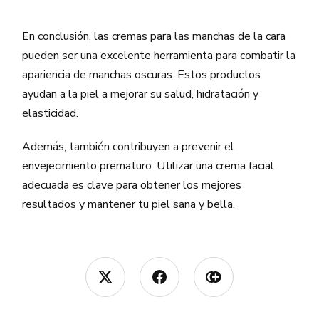
sombreros y gafas de sol.
protección solar
 diaria.
Consume alimentos ricos en antioxidantes 
En conclusión, las cremas para las manchas de la cara
Suero facial que contenga 
ácido hialurónico 
para mejorar tu sistema inmunológico.
para estimular la producción de colágeno.
pueden ser una excelente herramienta para combatir la
Limpia tu rostro dos veces al día con un
apariencia de manchas oscuras. Estos productos
Vitamina C
 tópica para reducir la aparición de 
limpiador 
suave para evitar la acumulación de 
las arrugas y líneas de expresión.
grasa y células muertas de la piel.
ayudan a la piel a mejorar su salud, hidratación y
elasticidad.
Mascarilla facial 
nutritiva para exfoliar y 
Aplica sueros faciales antienvejecimiento que 
refrescar la piel.
contengan 
ácido hialurónico
 o vitamina C para 
Además, también contribuyen a prevenir el
combatir los radicales libres dañinos.
Crema revitalizadora para 
reparar la piel 
por 
envejecimiento prematuro. Utilizar una crema facial
la noche, durante el sueño.
adecuada es clave para obtener los mejores
Aceite corporal 
natural para nutrir tu piel 
resultados y mantener tu piel sana y bella.
desde adentro.