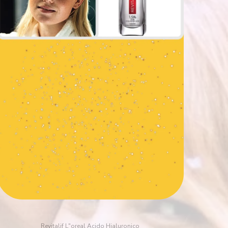
Revitalif L"oreal Acido Hialuronico