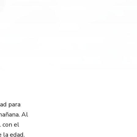
dad para
mañana. Al
l con el
 la edad.