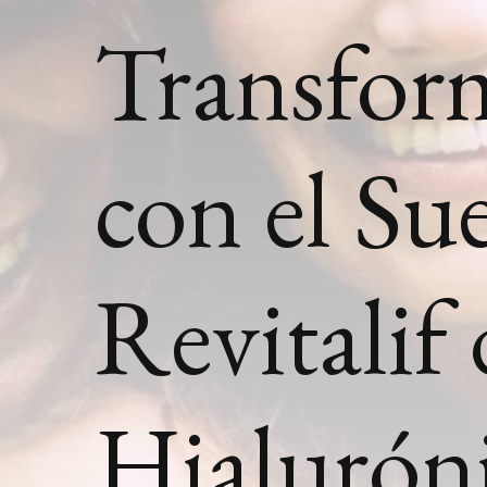
Transform
con el Su
Revitalif
Hialurón