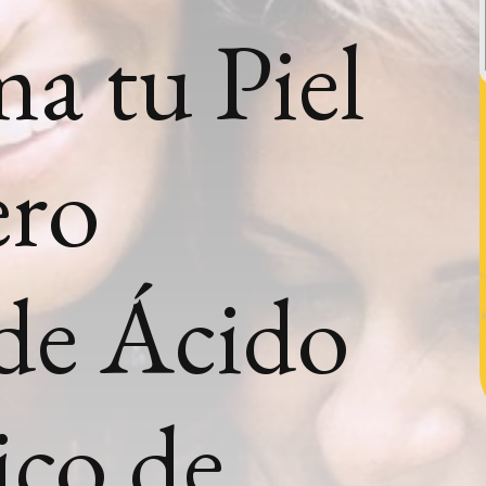
a tu Piel
ero
 de Ácido
ico de