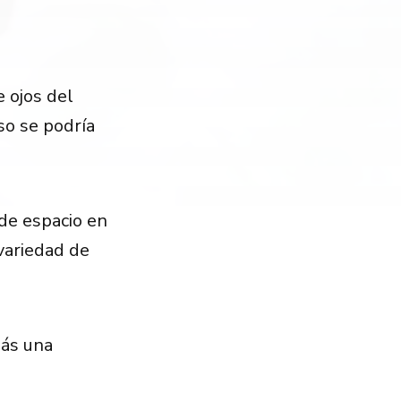
 ojos del
so se podría
de espacio en
variedad de
más una