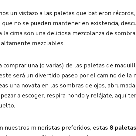
s un vistazo a las paletas que batieron récords,
s que no se pueden mantener en existencia, descu
a la cima son una deliciosa mezcolanza de sombr
 altamente mezclables.
 a comprar una (o varias) de
las paletas
de maquill
 este será un divertido paseo por el camino de la
eas una novata en las sombras de ojos, abrumada
ezar a escoger, respira hondo y relájate, aquí t
uelto.
n nuestros minoristas preferidos, estas
8 paleta