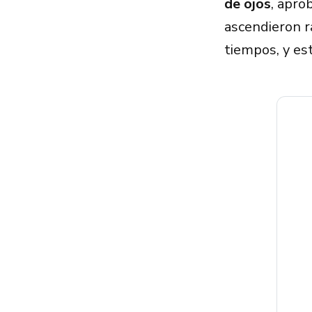
de ojos
, apro
ascendieron r
tiempos, y es