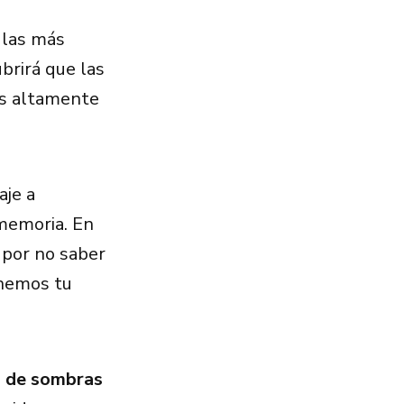
 las más
brirá que las
as altamente
aje a
 memoria. En
 por no saber
enemos tu
s de sombras