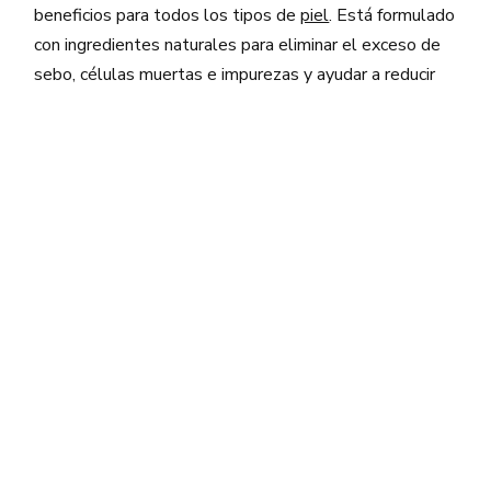
beneficios para todos los tipos de
piel
. Está formulado
con ingredientes naturales para eliminar el exceso de
sebo, células muertas e impurezas y ayudar a reducir
visiblemente el acné, la hiperpigmentación, las arrugas
y la hinchazón.
Además, también ayuda a mantener los poros del
rostro limpios y libres de aceite. Esta fórmula
amigable con la piel es segura para usar diario o varias
veces a la semana, dependiendo del tipo de piel que
uno tenga. Con su uso regular, se puede lograr una tez
más clara, suave y luminosa.
Relacionado:
¿Por qué es importante que las personas
de pieles grasas se hidraten?